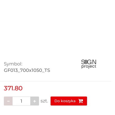
Symbol:
GF013_700x1050_TS
371.80
szt.
Do koszyka