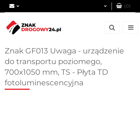
(
0
)
Zaloguj się
Zarejestruj się
Dodaj zgłoszenie
Znak GF013 Uwaga - urządzenie
do transportu poziomego,
700x1050 mm, TS - Płyta TD
fotoluminescencyjna