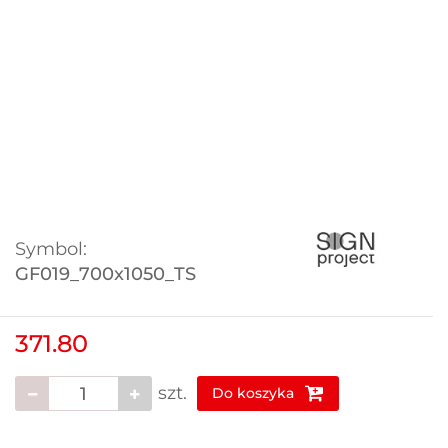
Symbol:
GF019_700x1050_TS
371.80
szt.
Do koszyka