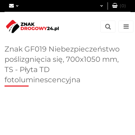
(
0
)
Zaloguj się
Zarejestruj się
Dodaj zgłoszenie
Znak GF019 Niebezpieczeństwo
poślizgnięcia się, 700x1050 mm,
TS - Płyta TD
fotoluminescencyjna