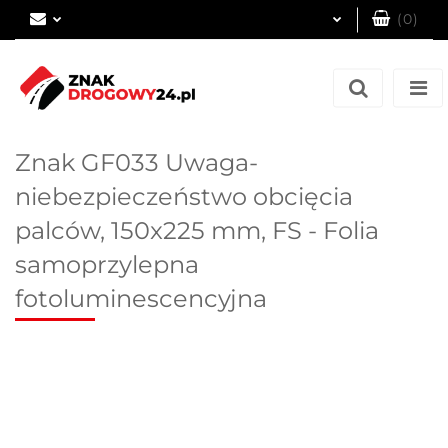
(
0
)
Zaloguj się
Zarejestruj się
Dodaj zgłoszenie
Znak GF033 Uwaga-
niebezpieczeństwo obcięcia
palców, 150x225 mm, FS - Folia
samoprzylepna
fotoluminescencyjna