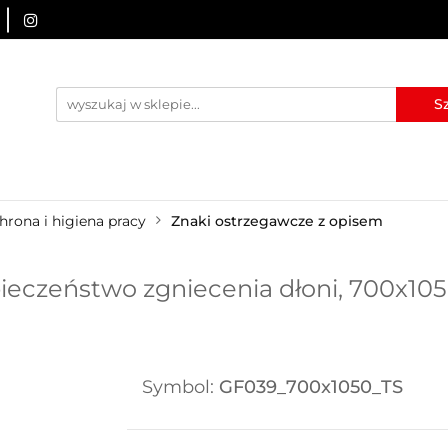
URZĄDZENIA BRD
OZNAKOWANIE BHP
TABLICE I
I
BLOG
KONTAKT
ZNAKOWANIE BHP
TABLICE I PIKTOGRAMY
WYNAJEM
hrona i higiena pracy
Znaki ostrzegawcze z opisem
eczeństwo zgniecenia dłoni, 700x105
Symbol:
GF039_700x1050_TS