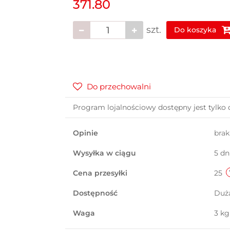
371.80
szt.
Do koszyka
Do przechowalni
Program lojalnościowy dostępny jest tylko 
Opinie
bra
Wysyłka w ciągu
5 dn
Cena przesyłki
25
Dostępność
Duż
Waga
3 kg