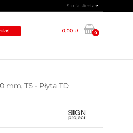
Strefa klienta
 PIKTOGRAMY
Zaloguj się
Zarejestruj się
0,00 zł
0
Dodaj zgłoszenie
USŁUGI
BLOG
KONTAKT
0 mm, TS - Płyta TD