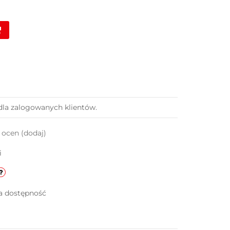
dla zalogowanych klientów.
k ocen
(dodaj)
i
a dostępność