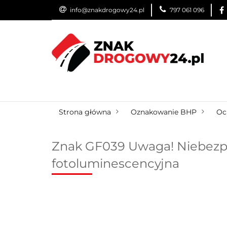
info@znakdrogowy24.pl
797 061 096
ZNAKI DROGOWE
WYNAJEM
USŁUG
ZNAKI DROGOWE
URZĄDZENIA BRD
O
Strona główna
Oznakowanie BHP
Oc
Znak GF039 Uwaga! Niebezpi
fotoluminescencyjna