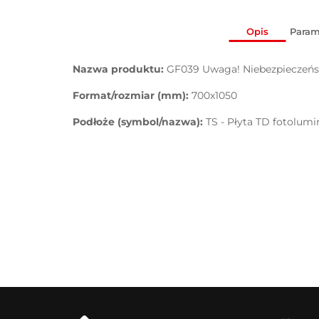
Opis
Param
Nazwa produktu:
GF039 Uwaga! Niebezpieczeńst
Format/rozmiar (mm):
700x1050
Podłoże (symbol/nazwa):
TS - Płyta TD fotolum