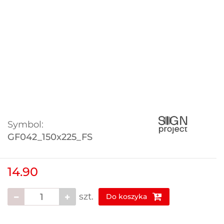
Symbol:
GF042_150x225_FS
14.90
szt.
Do koszyka