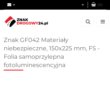
(
0
)
Zaloguj się
Zarejestruj się
Dodaj zgłoszenie
Znak GF042 Materiały
niebezpieczne, 150x225 mm, FS -
Folia samoprzylepna
fotoluminescencyjna