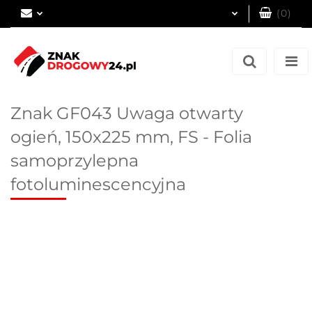
(
0
)
Zaloguj się
Zarejestruj się
Dodaj zgłoszenie
Znak GF043 Uwaga otwarty
ogień, 150x225 mm, FS - Folia
samoprzylepna
fotoluminescencyjna