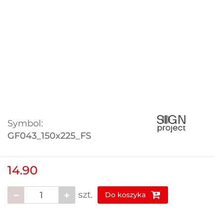
Symbol:
GF043_150x225_FS
14.90
szt.
Do koszyka