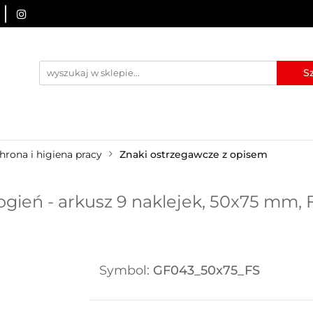
URZĄDZENIA BRD
OZNAKOWANIE BHP
TABLICE I
I
BLOG
KONTAKT
ZNAKOWANIE BHP
TABLICE I PIKTOGRAMY
WYNAJEM
hrona i higiena pracy
Znaki ostrzegawcze z opisem
ień - arkusz 9 naklejek, 50x75 mm, F
Symbol:
GF043_50x75_FS