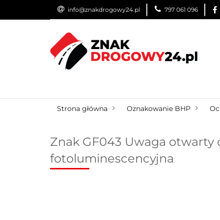
info@znakdrogowy24.pl
797 061 096
ZNAKI DROGOWE
WYNAJEM
USŁUG
ZNAKI DROGOWE
URZĄDZENIA BRD
O
Strona główna
Oznakowanie BHP
Oc
Znak GF043 Uwaga otwarty og
fotoluminescencyjna