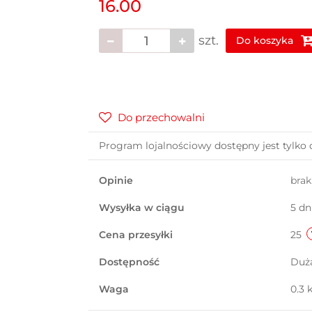
16.00
szt.
Do koszyka
Do przechowalni
Program lojalnościowy dostępny jest tylko 
Opinie
bra
Wysyłka w ciągu
5 dn
Cena przesyłki
25
Dostępność
Duż
Waga
0.3 