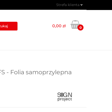
Strefa klienta
 PIKTOGRAMY
Zaloguj się
Zarejestruj się
0,00 zł
0
Dodaj zgłoszenie
USŁUGI
BLOG
KONTAKT
S - Folia samoprzylepna