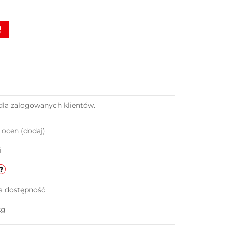
dla zalogowanych klientów.
k ocen
(dodaj)
i
a dostępność
kg