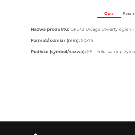
Opis
Param
Nazwa produktu:
GF043 Uwaga otwarty ogień - 
Format/rozmiar (mm):
50x75
Podłoże (symbol/nazwa):
FS - Folia samoprzyle