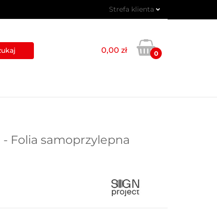
Strefa klienta
 PIKTOGRAMY
Zaloguj się
Zarejestruj się
0,00 zł
0
Dodaj zgłoszenie
USŁUGI
BLOG
KONTAKT
- Folia samoprzylepna