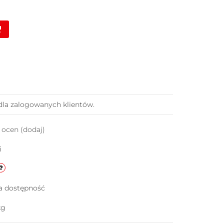
dla zalogowanych klientów.
k ocen
(dodaj)
i
a dostępność
kg