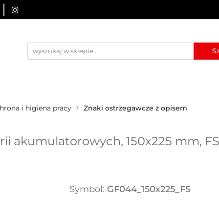
URZĄDZENIA BRD
OZNAKOWANIE BHP
TABLICE I
I
BLOG
KONTAKT
ZNAKOWANIE BHP
TABLICE I PIKTOGRAMY
WYNAJEM
hrona i higiena pracy
Znaki ostrzegawcze z opisem
ii akumulatorowych, 150x225 mm, FS 
Symbol:
GF044_150x225_FS