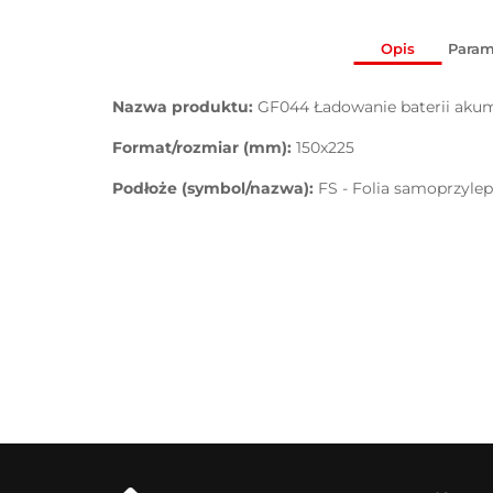
Opis
Param
Nazwa produktu:
GF044 Ładowanie baterii aku
Format/rozmiar (mm):
150x225
Podłoże (symbol/nazwa):
FS - Folia samoprzyle