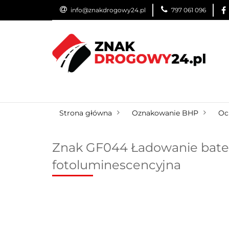
info@znakdrogowy24.pl
797 061 096
ZNAKI DROGOWE
WYNAJEM
USŁUG
ZNAKI DROGOWE
URZĄDZENIA BRD
O
Strona główna
Oznakowanie BHP
Oc
Znak GF044 Ładowanie bater
fotoluminescencyjna