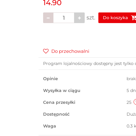
14.90
szt.
Do koszyka
Do przechowalni
Program lojalnościowy dostępny jest tylko 
Opinie
bra
Wysyłka w ciągu
5 dn
Cena przesyłki
25
Dostępność
Duż
Waga
0.3 