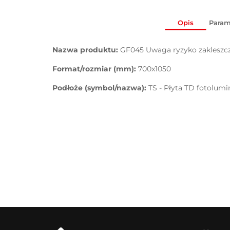
Opis
Param
Nazwa produktu:
GF045 Uwaga ryzyko zakleszcz
Format/rozmiar (mm):
700x1050
Podłoże (symbol/nazwa):
TS - Płyta TD fotolum