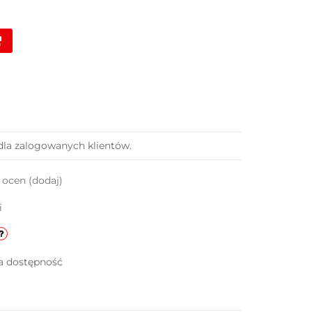
dla zalogowanych klientów.
k ocen
(dodaj)
i
a dostępność