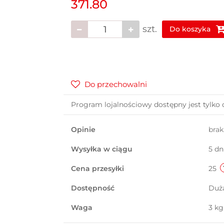
371.80
szt.
Do koszyka
Do przechowalni
Program lojalnościowy dostępny jest tylko 
Opinie
bra
Wysyłka w ciągu
5 dn
Cena przesyłki
25
Dostępność
Duż
Waga
3 kg