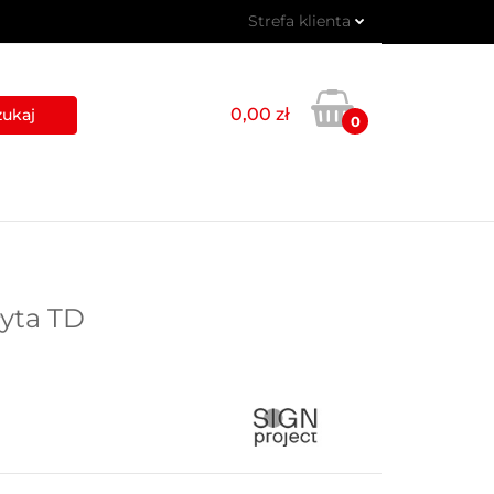
Strefa klienta
 PIKTOGRAMY
Zaloguj się
Zarejestruj się
0,00 zł
0
Dodaj zgłoszenie
USŁUGI
BLOG
KONTAKT
łyta TD