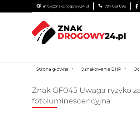
info@znakdrogowy24.pl
797 061 096
ZNAKI DROGOWE
WYNAJEM
USŁUG
ZNAKI DROGOWE
URZĄDZENIA BRD
O
Strona główna
Oznakowanie BHP
Oc
Znak GF045 Uwaga ryzyko zak
fotoluminescencyjna