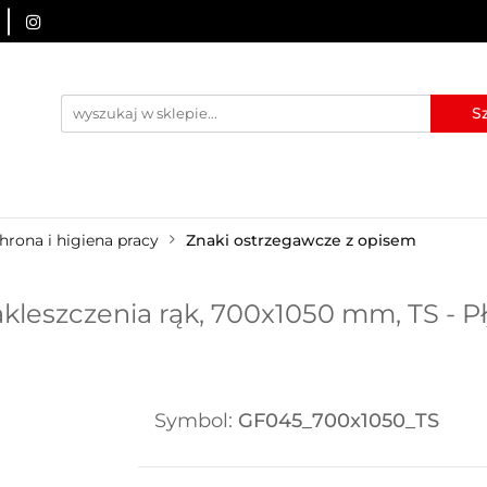
URZĄDZENIA BRD
OZNAKOWANIE BHP
TABLICE I
I
BLOG
KONTAKT
ZNAKOWANIE BHP
TABLICE I PIKTOGRAMY
WYNAJEM
hrona i higiena pracy
Znaki ostrzegawcze z opisem
leszczenia rąk, 700x1050 mm, TS - P
Symbol:
GF045_700x1050_TS