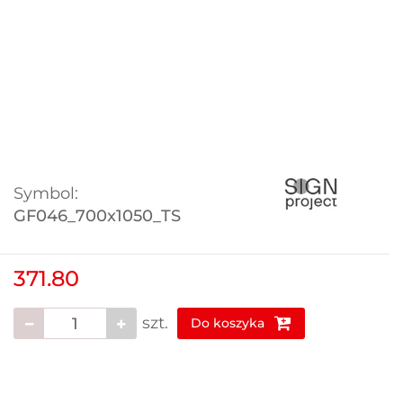
Symbol:
GF046_700x1050_TS
371.80
szt.
Do koszyka