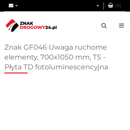
(
0
)
Zaloguj się
Zarejestruj się
Dodaj zgłoszenie
Znak GF046 Uwaga ruchome
elementy, 700x1050 mm, TS -
Płyta TD fotoluminescencyjna