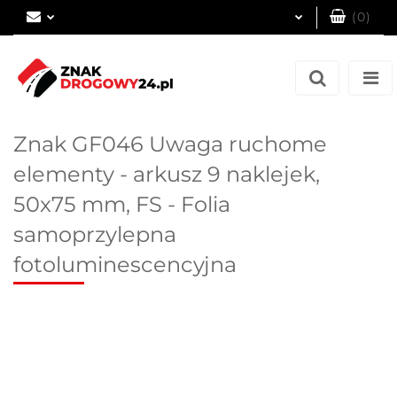
(
0
)
Zaloguj się
Zarejestruj się
Dodaj zgłoszenie
Znak GF046 Uwaga ruchome
elementy - arkusz 9 naklejek,
50x75 mm, FS - Folia
samoprzylepna
fotoluminescencyjna