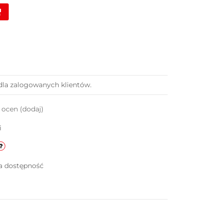
dla zalogowanych klientów.
k ocen
(dodaj)
i
a dostępność