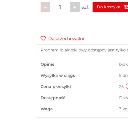
szt.
Do koszyka
Do przechowalni
Program lojalnościowy dostępny jest tylko 
Opinie
bra
Wysyłka w ciągu
5 dn
Cena przesyłki
25
Dostępność
Duż
Waga
3 kg