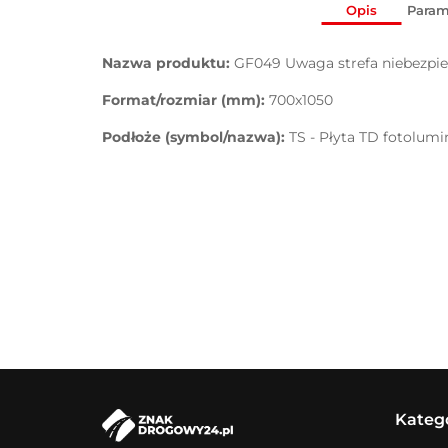
Opis
Param
Nazwa produktu:
GF049 Uwaga strefa niebezpi
Format/rozmiar (mm):
700x1050
Podłoże (symbol/nazwa):
TS - Płyta TD fotolum
Kateg