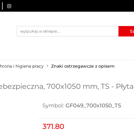
URZĄDZENIA BRD
OZNAKOWANIE BHP
TABLICE I
I
BLOG
KONTAKT
ZNAKOWANIE BHP
TABLICE I PIKTOGRAMY
WYNAJEM
hrona i higiena pracy
Znaki ostrzegawcze z opisem
ebezpieczna, 700x1050 mm, TS - Płyt
Symbol:
GF049_700x1050_TS
371.80