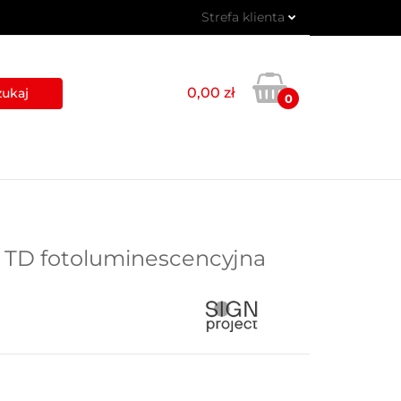
Strefa klienta
 PIKTOGRAMY
Zaloguj się
Zarejestruj się
0,00 zł
0
Dodaj zgłoszenie
USŁUGI
BLOG
KONTAKT
a TD fotoluminescencyjna