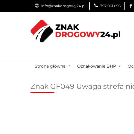
info@znakdrogowy24.pl
797 061 096
ZNAKI DROGOWE
WYNAJEM
USŁUG
ZNAKI DROGOWE
URZĄDZENIA BRD
O
Strona główna
Oznakowanie BHP
Oc
Znak GF049 Uwaga strefa ni