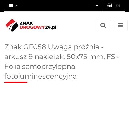
(
0
)
Zaloguj się
Zarejestruj się
Dodaj zgłoszenie
Znak GF058 Uwaga próżnia -
arkusz 9 naklejek, 50x75 mm, FS -
Folia samoprzylepna
fotoluminescencyjna