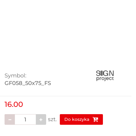
Symbol:
GF058_50x75_FS
16.00
szt.
Do koszyka