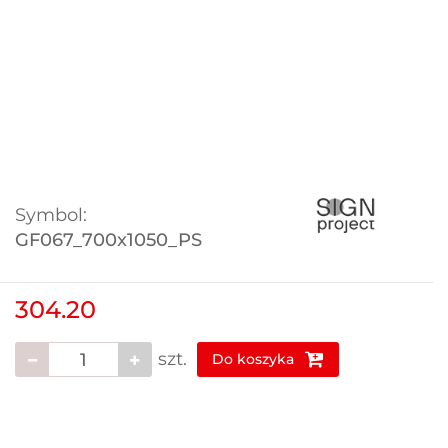
Symbol:
GF067_700x1050_PS
304.20
szt.
Do koszyka