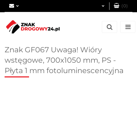
(
0
)
Zaloguj się
Zarejestruj się
Dodaj zgłoszenie
Znak GF067 Uwaga! Wióry
wstęgowe, 700x1050 mm, PS -
Płyta 1 mm fotoluminescencyjna