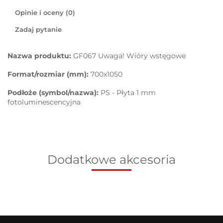
Opinie i oceny (0)
Zadaj pytanie
Nazwa produktu:
GF067 Uwaga! Wióry wstęgowe
Format/rozmiar (mm):
700x1050
Podłoże (symbol/nazwa):
PS - Płyta 1 mm
fotoluminescencyjna
Dodatkowe akcesoria