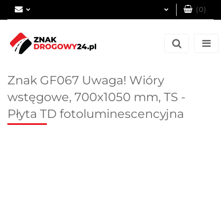
(
0
)
Zaloguj się
Zarejestruj się
Dodaj zgłoszenie
Znak GF067 Uwaga! Wióry
wstęgowe, 700x1050 mm, TS -
Płyta TD fotoluminescencyjna