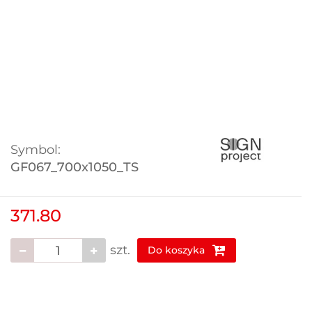
Symbol:
GF067_700x1050_TS
371.80
szt.
Do koszyka