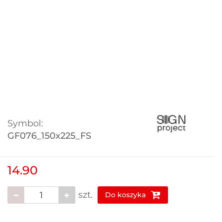
Symbol:
GF076_150x225_FS
14.90
szt.
Do koszyka