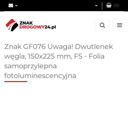
(
0
)
Zaloguj się
Zarejestruj się
Dodaj zgłoszenie
Znak GF076 Uwaga! Dwutlenek
węgla, 150x225 mm, FS - Folia
samoprzylepna
fotoluminescencyjna