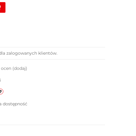
dla zalogowanych klientów.
k ocen
(dodaj)
i
a dostępność