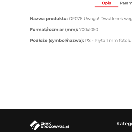
Opis
Param
Nazwa produktu:
GF076 Uwaga! Dwutlenek węg
Format/rozmiar (mm):
700x1050
Podłoże (symbol/nazwa):
PS - Płyta 1 mm fotol
Kateg