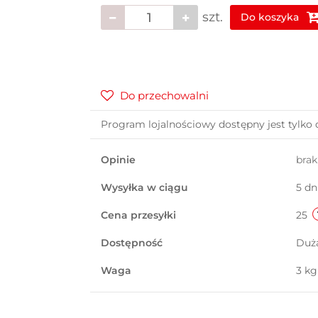
szt.
Do koszyka
Do przechowalni
Program lojalnościowy dostępny jest tylko 
Opinie
bra
Wysyłka w ciągu
5 dn
Cena przesyłki
25
Dostępność
Duż
Waga
3 kg