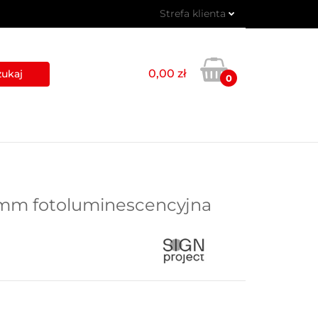
Strefa klienta
 PIKTOGRAMY
Zaloguj się
Zarejestruj się
0,00 zł
0
Dodaj zgłoszenie
USŁUGI
BLOG
KONTAKT
 mm fotoluminescencyjna