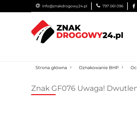
info@znakdrogowy24.pl
797 061 096
ZNAKI DROGOWE
WYNAJEM
USŁUG
ZNAKI DROGOWE
URZĄDZENIA BRD
O
Strona główna
Oznakowanie BHP
Oc
Znak GF076 Uwaga! Dwutlene