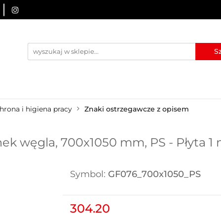
URZĄDZENIA BRD
OZNAKOWANIE BHP
TABLICE I
I
BLOG
KONTAKT
ZNAKOWANIE BHP
TABLICE I PIKTOGRAMY
WYNAJEM
hrona i higiena pracy
Znaki ostrzegawcze z opisem
k węgla, 700x1050 mm, PS - Płyta 1
Symbol:
GF076_700x1050_PS
304.20