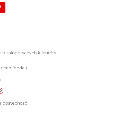
dla zalogowanych klientów.
k ocen
(dodaj)
i
a dostępność