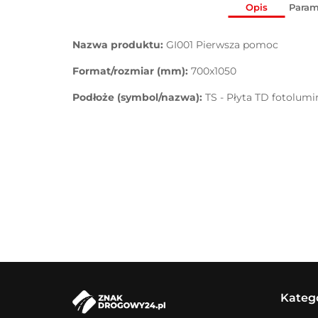
Opis
Param
Nazwa produktu:
GI001 Pierwsza pomoc
Format/rozmiar (mm):
700x1050
Podłoże (symbol/nazwa):
TS - Płyta TD fotolum
Kateg