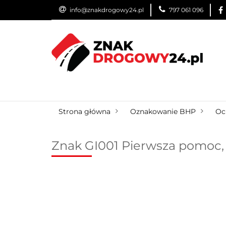
info@znakdrogowy24.pl
797 061 096
ZNAKI DROGOWE
WYNAJEM
USŁUG
ZNAKI DROGOWE
URZĄDZENIA BRD
O
Strona główna
Oznakowanie BHP
Oc
Znak GI001 Pierwsza pomoc,