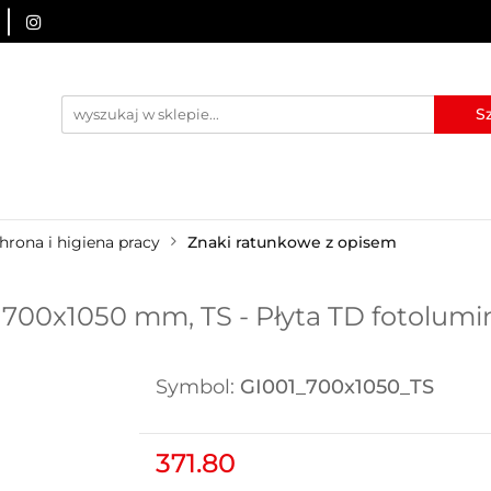
URZĄDZENIA BRD
OZNAKOWANIE BHP
TABLICE I
I
BLOG
KONTAKT
ZNAKOWANIE BHP
TABLICE I PIKTOGRAMY
WYNAJEM
hrona i higiena pracy
Znaki ratunkowe z opisem
 700x1050 mm, TS - Płyta TD fotolum
Symbol:
GI001_700x1050_TS
371.80