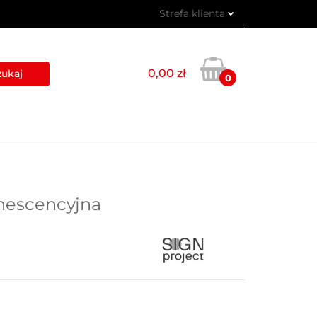
Strefa klienta
 PIKTOGRAMY
Zaloguj się
Zarejestruj się
0,00 zł
0
Dodaj zgłoszenie
USŁUGI
BLOG
KONTAKT
inescencyjna