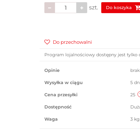
szt.
Do koszyka
Do przechowalni
Program lojalnościowy dostępny jest tylko 
Opinie
bra
Wysyłka w ciągu
5 dn
Cena przesyłki
25
Dostępność
Duż
Waga
3 kg