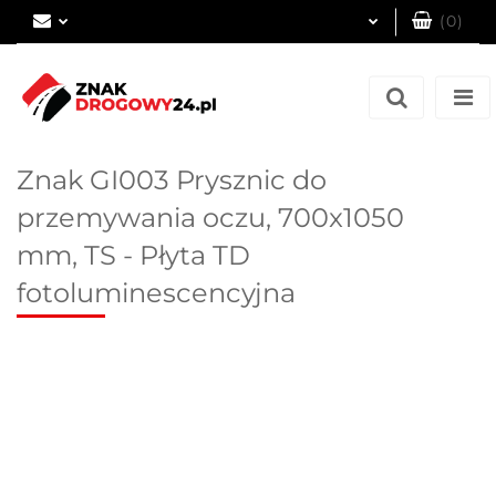
(
0
)
Zaloguj się
Zarejestruj się
Dodaj zgłoszenie
Znak GI003 Prysznic do
przemywania oczu, 700x1050
mm, TS - Płyta TD
fotoluminescencyjna