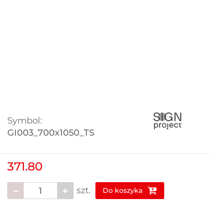
Symbol:
GI003_700x1050_TS
371.80
szt.
Do koszyka