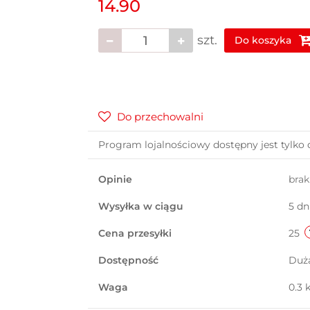
14.90
szt.
Do koszyka
Do przechowalni
Program lojalnościowy dostępny jest tylko 
Opinie
bra
Wysyłka w ciągu
5 dn
Cena przesyłki
25
Dostępność
Duż
Waga
0.3 