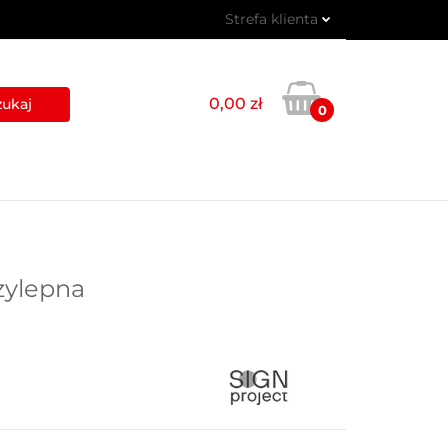
Strefa klienta
 PIKTOGRAMY
Zaloguj się
Zarejestruj się
0,00 zł
0
Dodaj zgłoszenie
USŁUGI
BLOG
KONTAKT
zylepna