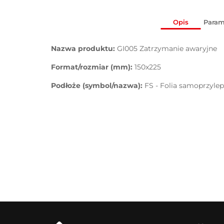
Opis
Param
Nazwa produktu:
GI005 Zatrzymanie awaryjne
Format/rozmiar (mm):
150x225
Podłoże (symbol/nazwa):
FS - Folia samoprzyle