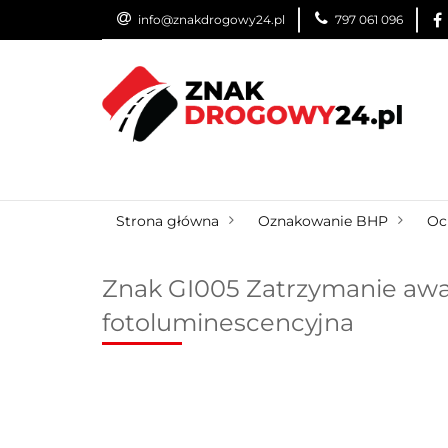
info@znakdrogowy24.pl
797 061 096
ZNAKI DROGOWE
WYNAJEM
USŁUG
ZNAKI DROGOWE
URZĄDZENIA BRD
O
Strona główna
Oznakowanie BHP
Oc
Znak GI005 Zatrzymanie awar
fotoluminescencyjna