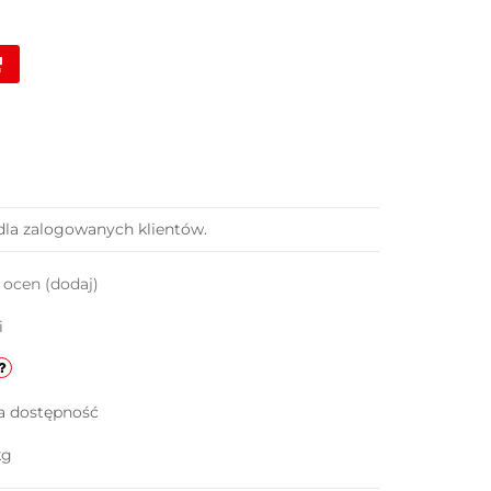
dla zalogowanych klientów.
k ocen
(dodaj)
i
a dostępność
kg