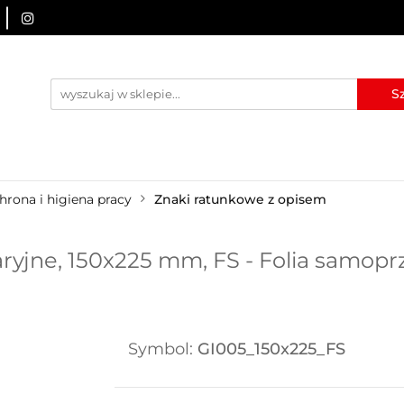
URZĄDZENIA BRD
OZNAKOWANIE BHP
TABLICE I
I
BLOG
KONTAKT
ZNAKOWANIE BHP
TABLICE I PIKTOGRAMY
WYNAJEM
hrona i higiena pracy
Znaki ratunkowe z opisem
yjne, 150x225 mm, FS - Folia samopr
Symbol:
GI005_150x225_FS