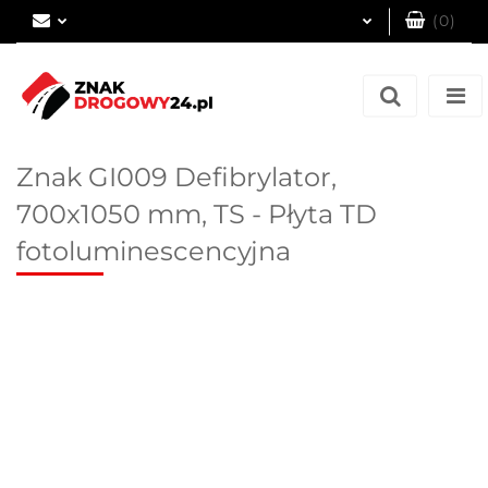
(
0
)
Zaloguj się
Zarejestruj się
Dodaj zgłoszenie
Znak GI009 Defibrylator,
700x1050 mm, TS - Płyta TD
fotoluminescencyjna