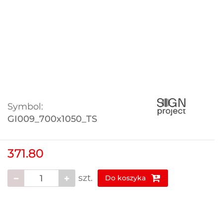
Symbol:
GI009_700x1050_TS
371.80
szt.
Do koszyka