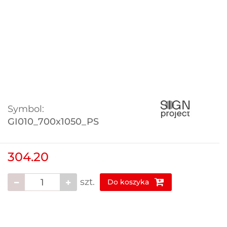
Symbol:
GI010_700x1050_PS
304.20
szt.
Do koszyka