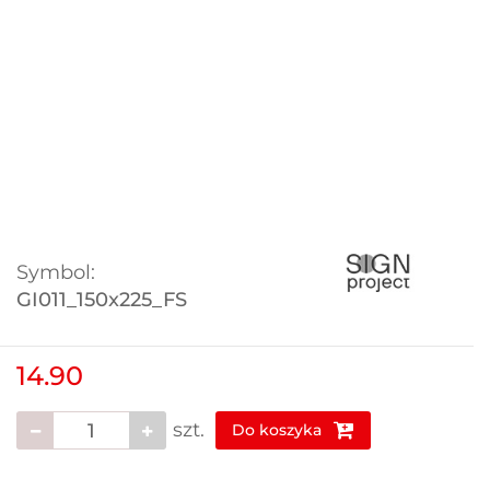
Symbol:
GI011_150x225_FS
14.90
szt.
Do koszyka