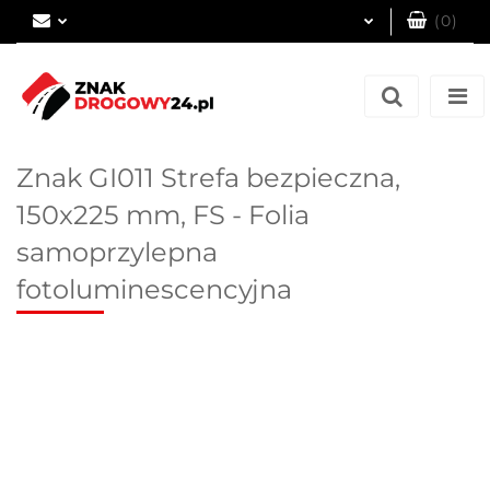
(
0
)
Zaloguj się
Zarejestruj się
Dodaj zgłoszenie
Znak GI011 Strefa bezpieczna,
150x225 mm, FS - Folia
samoprzylepna
fotoluminescencyjna