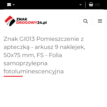
(
0
)
Zaloguj się
Zarejestruj się
Dodaj zgłoszenie
Znak GI013 Pomieszczenie z
apteczką - arkusz 9 naklejek,
50x75 mm, FS - Folia
samoprzylepna
fotoluminescencyjna