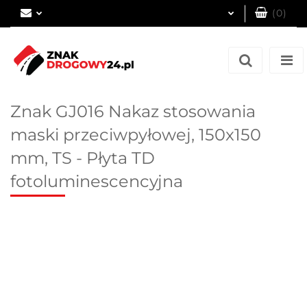
(
0
)
Zaloguj się
Zarejestruj się
Dodaj zgłoszenie
Znak GJ016 Nakaz stosowania
maski przeciwpyłowej, 150x150
mm, TS - Płyta TD
fotoluminescencyjna