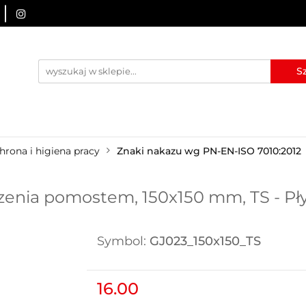
URZĄDZENIA BRD
OZNAKOWANIE BHP
TABLICE I
I
BLOG
KONTAKT
ZNAKOWANIE BHP
TABLICE I PIKTOGRAMY
WYNAJEM
hrona i higiena pracy
Znaki nakazu wg PN-EN-ISO 7010:2012
enia pomostem, 150x150 mm, TS - Pł
Symbol:
GJ023_150x150_TS
16.00