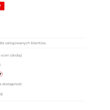
dla zalogowanych klientów.
k ocen
(dodaj)
i
a dostępność
kg