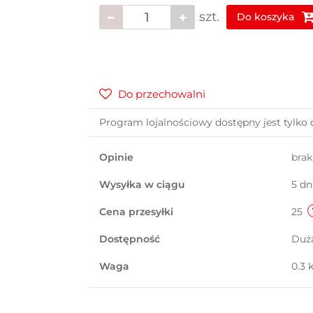
szt.
Do koszyka
Do przechowalni
Program lojalnościowy dostępny jest tylko 
Opinie
bra
Wysyłka w ciągu
5 dn
Cena przesyłki
25
Dostępność
Duż
Waga
0.3 