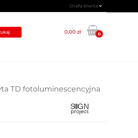
Strefa klienta
 PIKTOGRAMY
Zaloguj się
Zarejestruj się
0,00 zł
0
Dodaj zgłoszenie
USŁUGI
BLOG
KONTAKT
yta TD fotoluminescencyjna