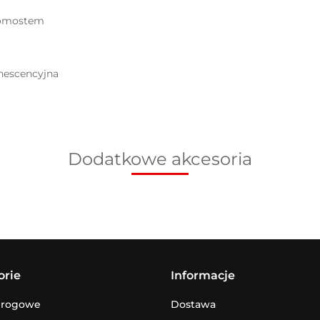
pomostem
inescencyjna
Dodatkowe akcesoria
orie
Informacje
drogowe
Dostawa