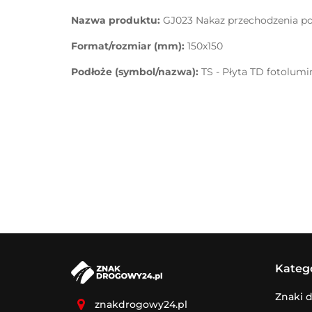
Nazwa produktu:
GJ023 Nakaz przechodzenia 
Format/rozmiar (mm):
150x150
Podłoże (symbol/nazwa):
TS - Płyta TD fotolum
Kateg
Znaki 
znakdrogowy24.pl