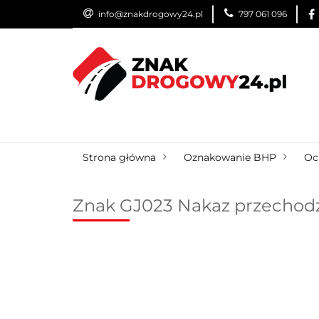
info@znakdrogowy24.pl
797 061 096
ZNAKI DROGOWE
WYNAJEM
USŁUG
ZNAKI DROGOWE
URZĄDZENIA BRD
O
Strona główna
Oznakowanie BHP
Oc
Znak GJ023 Nakaz przechodz