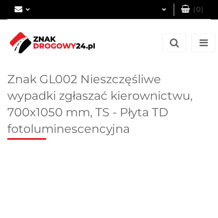
(
0
)
Zaloguj się
Zarejestruj się
Dodaj zgłoszenie
Znak GL002 Nieszczęśliwe
wypadki zgłaszać kierownictwu,
700x1050 mm, TS - Płyta TD
fotoluminescencyjna