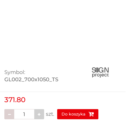
Symbol:
GL002_700x1050_TS
371.80
szt.
Do koszyka