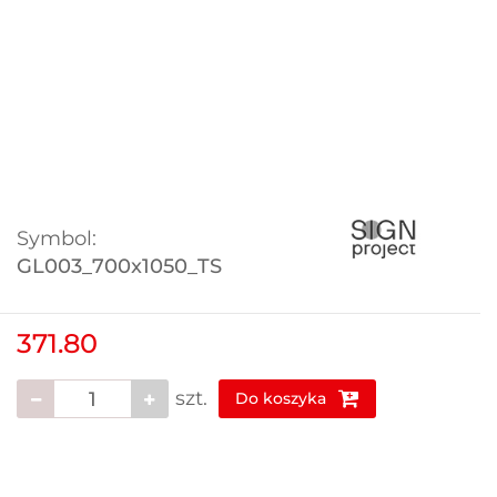
Symbol:
GL003_700x1050_TS
371.80
szt.
Do koszyka