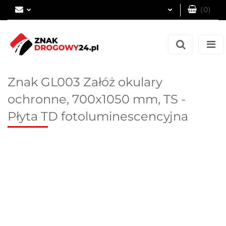
(
0
)
Zaloguj się
Zarejestruj się
Dodaj zgłoszenie
Znak GL003 Załóż okulary
ochronne, 700x1050 mm, TS -
Płyta TD fotoluminescencyjna