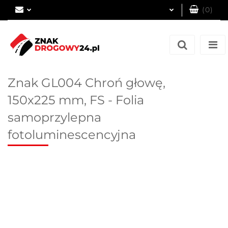
(
0
)
Zaloguj się
Zarejestruj się
Dodaj zgłoszenie
Znak GL004 Chroń głowę,
150x225 mm, FS - Folia
samoprzylepna
fotoluminescencyjna