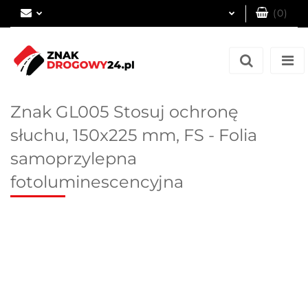
(
0
)
Zaloguj się
Zarejestruj się
Dodaj zgłoszenie
Znak GL005 Stosuj ochronę
słuchu, 150x225 mm, FS - Folia
samoprzylepna
fotoluminescencyjna