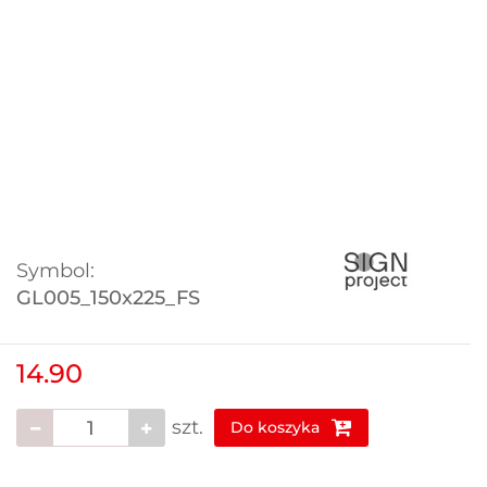
Symbol:
GL005_150x225_FS
14.90
szt.
Do koszyka