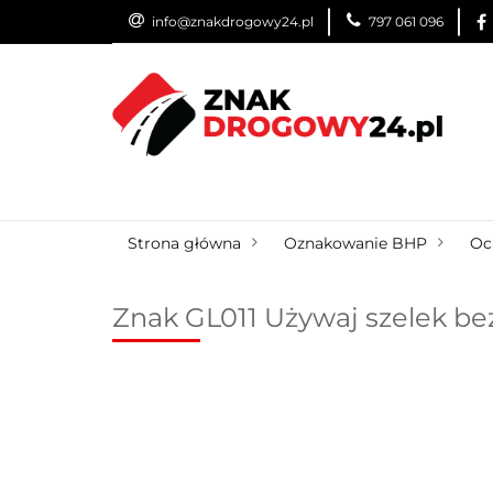
info@znakdrogowy24.pl
797 061 096
ZNAKI DROGOWE
WYNAJEM
USŁUG
ZNAKI DROGOWE
URZĄDZENIA BRD
O
Strona główna
Oznakowanie BHP
Oc
Znak GL011 Używaj szelek be