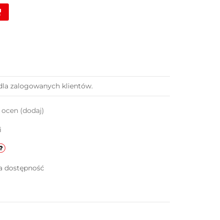
dla zalogowanych klientów.
k ocen
(dodaj)
i
a dostępność