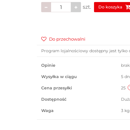
szt.
Do koszyka
Do przechowalni
Program lojalnościowy dostępny jest tylko 
Opinie
bra
Wysyłka w ciągu
5 dn
Cena przesyłki
25
Dostępność
Duż
Waga
3 kg