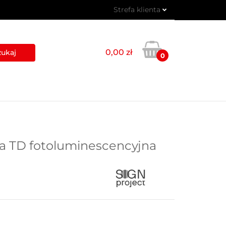
Strefa klienta
 PIKTOGRAMY
Zaloguj się
Zarejestruj się
0,00 zł
0
Dodaj zgłoszenie
USŁUGI
BLOG
KONTAKT
ta TD fotoluminescencyjna