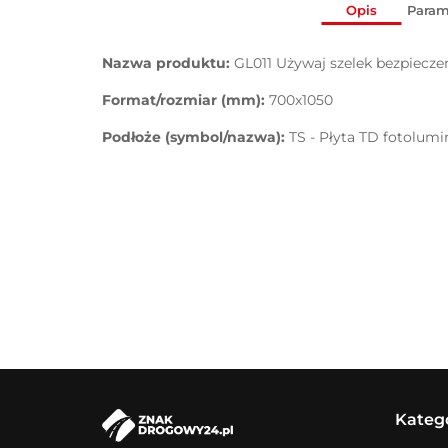
Opis
Param
Nazwa produktu:
GL011 Używaj szelek bezpiecz
Format/rozmiar (mm):
700x1050
Podłoże (symbol/nazwa):
TS - Płyta TD fotolum
Kateg