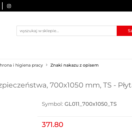
URZĄDZENIA BRD
OZNAKOWANIE BHP
TABLICE I
I
BLOG
KONTAKT
ZNAKOWANIE BHP
TABLICE I PIKTOGRAMY
WYNAJEM
hrona i higiena pracy
Znaki nakazu z opisem
zpieczeństwa, 700x1050 mm, TS - Pły
Symbol:
GL011_700x1050_TS
371.80