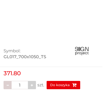
Symbol:
GL017_700x1050_TS
371.80
szt.
Do koszyka