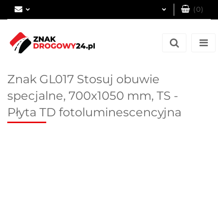
(
0
)
Zaloguj się
Zarejestruj się
Dodaj zgłoszenie
Znak GL017 Stosuj obuwie
specjalne, 700x1050 mm, TS -
Płyta TD fotoluminescencyjna