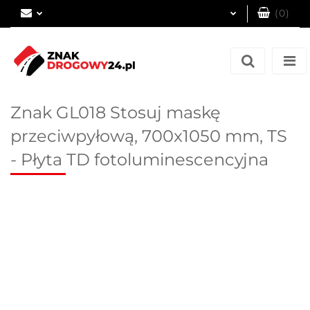
(
0
)
Zaloguj się
Zarejestruj się
Dodaj zgłoszenie
Znak GL018 Stosuj maskę
przeciwpyłową, 700x1050 mm, TS
- Płyta TD fotoluminescencyjna