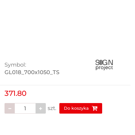
Symbol:
GL018_700x1050_TS
371.80
szt.
Do koszyka