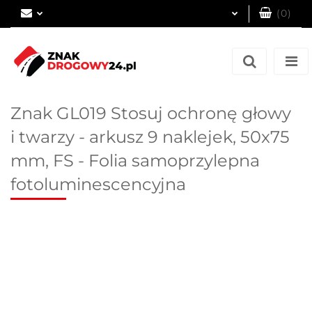
(
0
)
Zaloguj się
Zarejestruj się
Dodaj zgłoszenie
Znak GL019 Stosuj ochronę głowy
i twarzy - arkusz 9 naklejek, 50x75
mm, FS - Folia samoprzylepna
fotoluminescencyjna