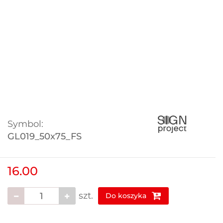
Symbol:
GL019_50x75_FS
16.00
szt.
Do koszyka