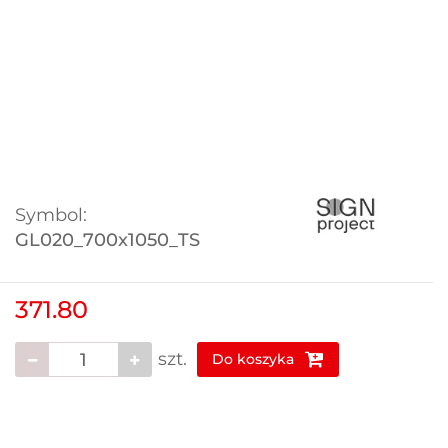
Symbol:
GL020_700x1050_TS
371.80
szt.
Do koszyka