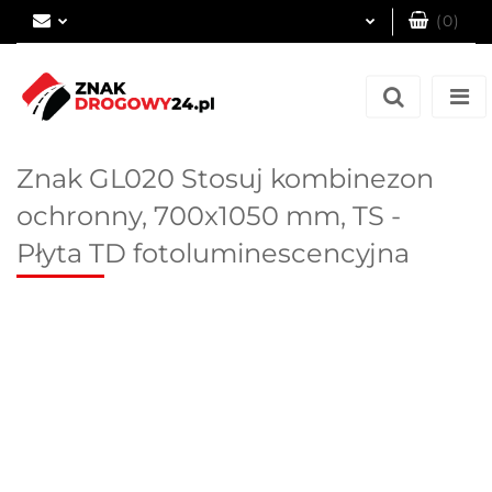
(
0
)
Zaloguj się
Zarejestruj się
Dodaj zgłoszenie
Znak GL020 Stosuj kombinezon
ochronny, 700x1050 mm, TS -
Płyta TD fotoluminescencyjna