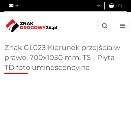
(
0
)
Zaloguj się
Zarejestruj się
Dodaj zgłoszenie
Znak GL023 Kierunek przejścia w
prawo, 700x1050 mm, TS - Płyta
TD fotoluminescencyjna