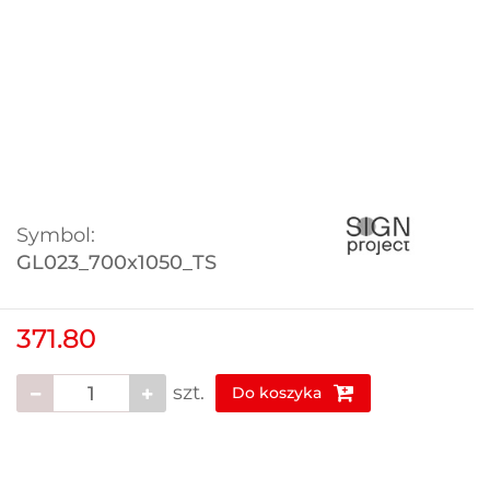
Symbol:
GL023_700x1050_TS
371.80
szt.
Do koszyka