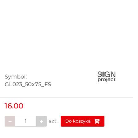
Symbol:
GL023_50x75_FS
16.00
szt.
Do koszyka