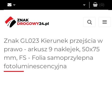
(
0
)
Zaloguj się
Zarejestruj się
Dodaj zgłoszenie
Znak GL023 Kierunek przejścia w
prawo - arkusz 9 naklejek, 50x75
mm, FS - Folia samoprzylepna
fotoluminescencyjna