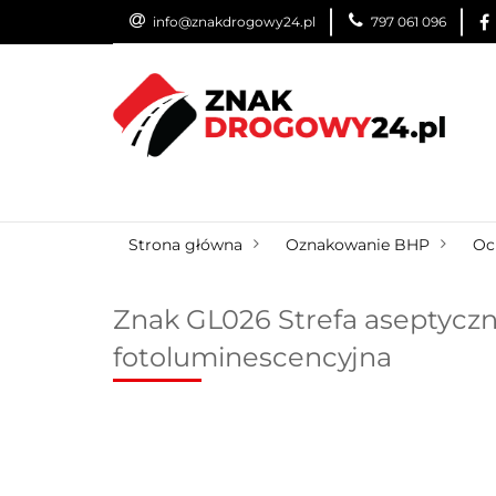
info@znakdrogowy24.pl
797 061 096
ZNAKI DROGOWE
WYNAJEM
USŁUG
ZNAKI DROGOWE
URZĄDZENIA BRD
O
Strona główna
Oznakowanie BHP
Oc
Znak GL026 Strefa aseptyczna
fotoluminescencyjna