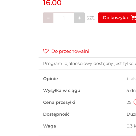
16.00
szt.
Do koszyka
Do przechowalni
Program lojalnościowy dostępny jest tylko 
Opinie
bra
Wysyłka w ciągu
5 dn
Cena przesyłki
25
Dostępność
Duż
Waga
0.3 