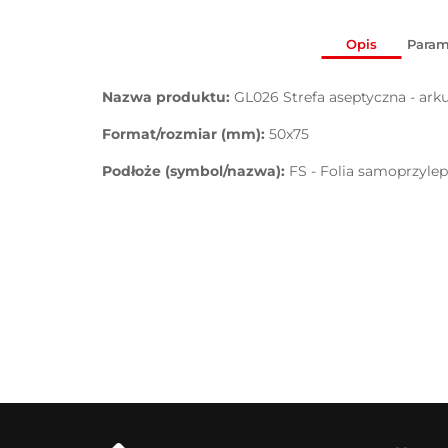
Opis
Param
Nazwa produktu:
GL026 Strefa aseptyczna - arku
Format/rozmiar (mm):
50x75
Podłoże (symbol/nazwa):
FS - Folia samoprzyle