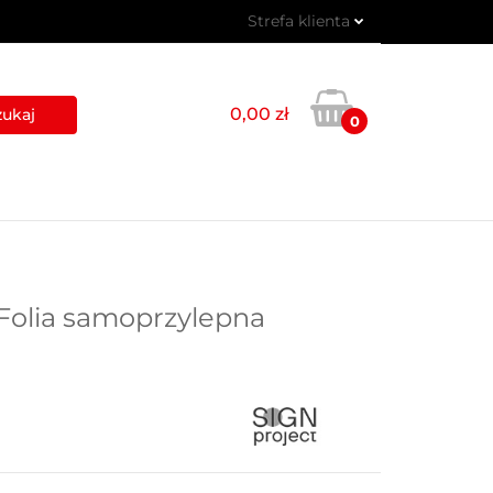
Strefa klienta
 PIKTOGRAMY
Zaloguj się
Zarejestruj się
0,00 zł
0
Dodaj zgłoszenie
USŁUGI
BLOG
KONTAKT
 Folia samoprzylepna