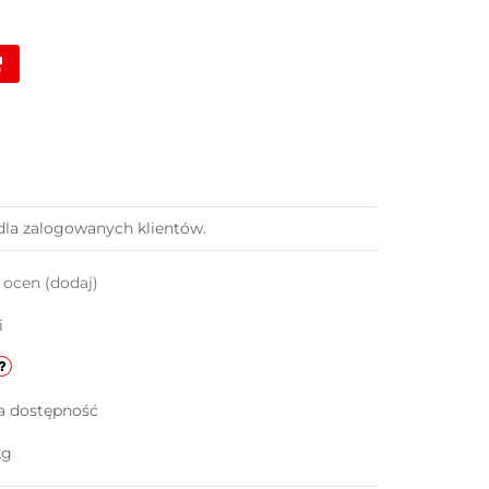
dla zalogowanych klientów.
k ocen
(dodaj)
i
a dostępność
kg