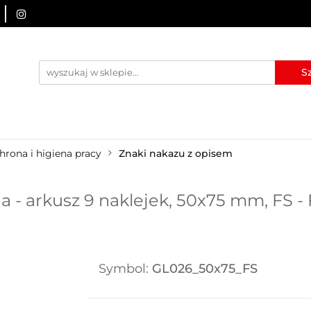
URZĄDZENIA BRD
OZNAKOWANIE BHP
TABLICE I
I
BLOG
KONTAKT
ZNAKOWANIE BHP
TABLICE I PIKTOGRAMY
WYNAJEM
hrona i higiena pracy
Znaki nakazu z opisem
 - arkusz 9 naklejek, 50x75 mm, FS -
Symbol:
GL026_50x75_FS