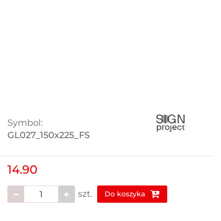
Symbol:
GL027_150x225_FS
14.90
szt.
Do koszyka