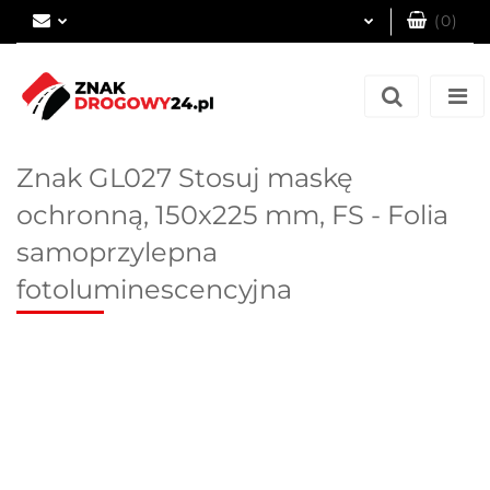
(
0
)
Zaloguj się
Zarejestruj się
Dodaj zgłoszenie
Znak GL027 Stosuj maskę
ochronną, 150x225 mm, FS - Folia
samoprzylepna
fotoluminescencyjna