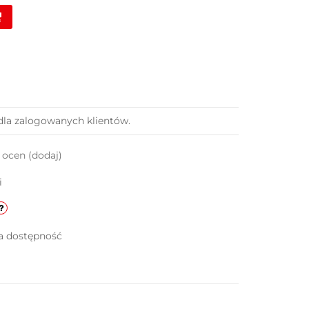
dla zalogowanych klientów.
k ocen
(dodaj)
i
a dostępność