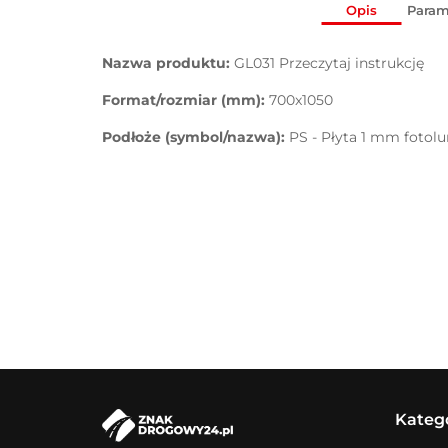
Opis
Param
Nazwa produktu:
GL031 Przeczytaj instrukcję
Format/rozmiar (mm):
700x1050
Podłoże (symbol/nazwa):
PS - Płyta 1 mm fotol
Kateg