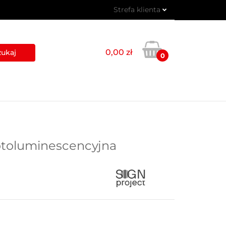
Strefa klienta
 PIKTOGRAMY
Zaloguj się
Zarejestruj się
0,00 zł
0
Dodaj zgłoszenie
USŁUGI
BLOG
KONTAKT
fotoluminescencyjna