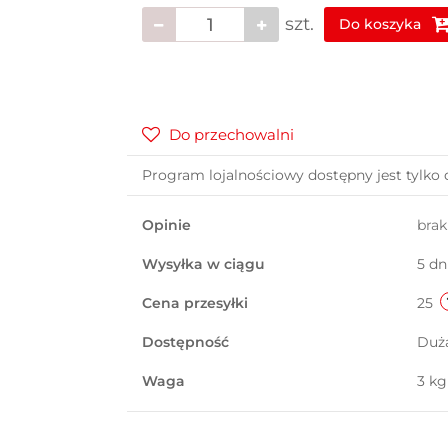
szt.
Do koszyka
Do przechowalni
Program lojalnościowy dostępny jest tylko 
Opinie
bra
Wysyłka w ciągu
5 dn
Cena przesyłki
25
Dostępność
Duż
Waga
3 kg