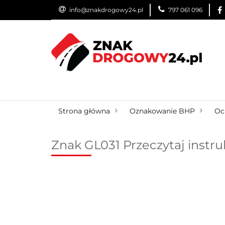
info@znakdrogowy24.pl
797 061 096
ZNAKI DROGOWE
WYNAJEM
USŁUG
ZNAKI DROGOWE
URZĄDZENIA BRD
O
Strona główna
Oznakowanie BHP
Oc
Znak GL031 Przeczytaj instr