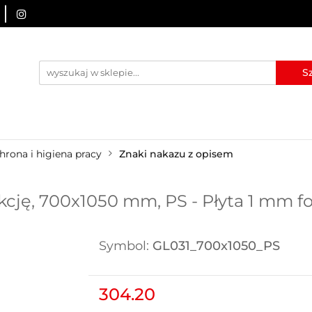
URZĄDZENIA BRD
OZNAKOWANIE BHP
TABLICE I
I
BLOG
KONTAKT
ZNAKOWANIE BHP
TABLICE I PIKTOGRAMY
WYNAJEM
hrona i higiena pracy
Znaki nakazu z opisem
ukcję, 700x1050 mm, PS - Płyta 1 mm 
Symbol:
GL031_700x1050_PS
304.20