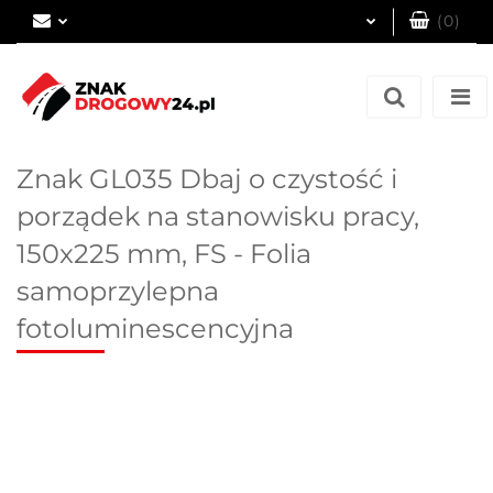
(
0
)
Zaloguj się
Zarejestruj się
Dodaj zgłoszenie
Znak GL035 Dbaj o czystość i
porządek na stanowisku pracy,
150x225 mm, FS - Folia
samoprzylepna
fotoluminescencyjna