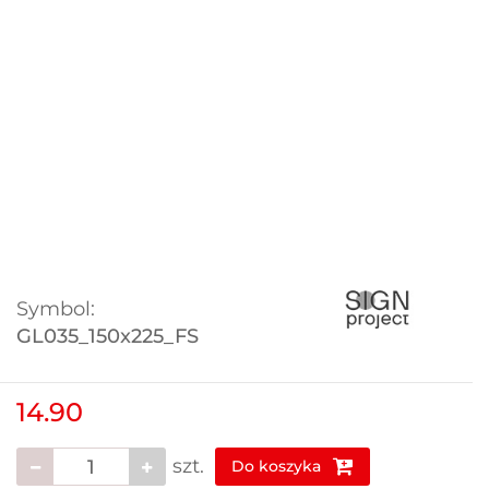
Symbol:
GL035_150x225_FS
14.90
szt.
Do koszyka