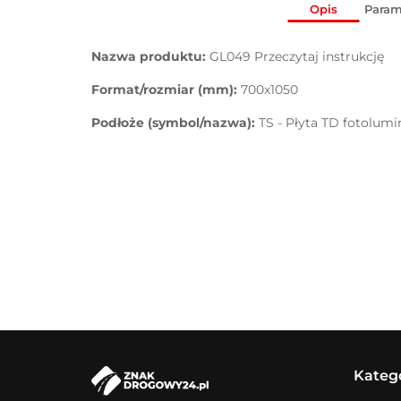
Opis
Param
Nazwa produktu:
GL049 Przeczytaj instrukcję
Format/rozmiar (mm):
700x1050
Podłoże (symbol/nazwa):
TS - Płyta TD fotolum
Kateg