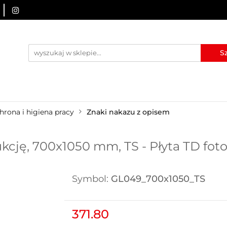
URZĄDZENIA BRD
OZNAKOWANIE BHP
TABLICE I
I
BLOG
KONTAKT
ZNAKOWANIE BHP
TABLICE I PIKTOGRAMY
WYNAJEM
hrona i higiena pracy
Znaki nakazu z opisem
ukcję, 700x1050 mm, TS - Płyta TD fo
Symbol:
GL049_700x1050_TS
371.80