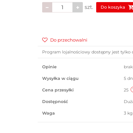
szt.
Do koszyka
Do przechowalni
Program lojalnościowy dostępny jest tylko 
Opinie
bra
Wysyłka w ciągu
5 dn
Cena przesyłki
25
Dostępność
Duż
Waga
3 kg