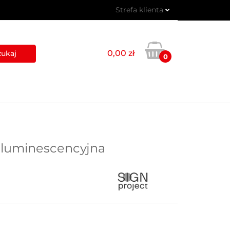
Strefa klienta
 PIKTOGRAMY
Zaloguj się
Zarejestruj się
0,00 zł
0
Dodaj zgłoszenie
USŁUGI
BLOG
KONTAKT
toluminescencyjna