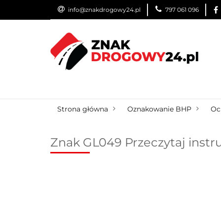
info@znakdrogowy24.pl
797 061 096
ZNAKI DROGOWE
WYNAJEM
USŁUG
ZNAKI DROGOWE
URZĄDZENIA BRD
O
Strona główna
Oznakowanie BHP
Oc
Znak GL049 Przeczytaj instr