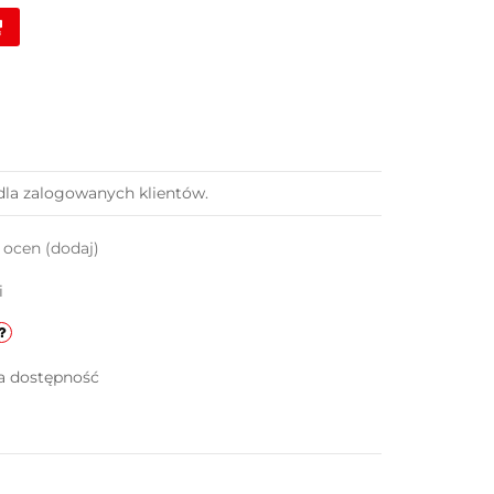
dla zalogowanych klientów.
k ocen
(dodaj)
i
a dostępność