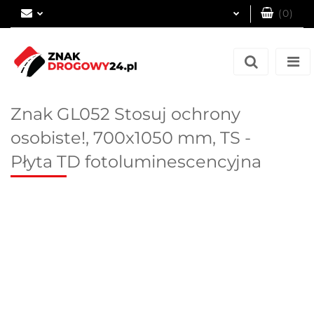
(
0
)
Zaloguj się
Zarejestruj się
Dodaj zgłoszenie
Znak GL052 Stosuj ochrony
osobiste!, 700x1050 mm, TS -
Płyta TD fotoluminescencyjna