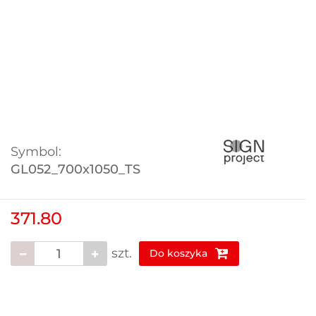
Symbol:
GL052_700x1050_TS
371.80
szt.
Do koszyka