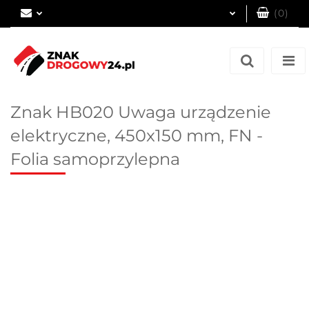
(
0
)
Zaloguj się
Zarejestruj się
Dodaj zgłoszenie
Znak HB020 Uwaga urządzenie
elektryczne, 450x150 mm, FN -
Folia samoprzylepna