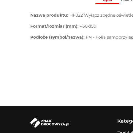
Nazwa produktu:
HF022 Wyłącz zbędne oświetl
Format/rozmiar (mm):
450x150
Podłoże (symbol/nazwa):
FN - Folia samoprzyle
Kateg