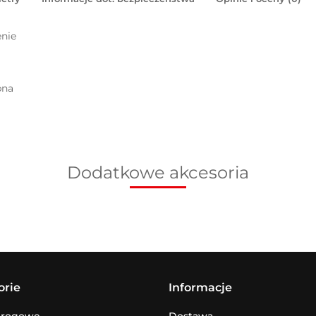
enie
pna
Dodatkowe akcesoria
orie
Informacje