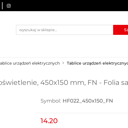
URZĄDZENIA BRD
OZNAKOWANIE BHP
TABLICE I
I
BLOG
KONTAKT
ZNAKOWANIE BHP
TABLICE I PIKTOGRAMY
WYNAJEM
ablice urządzeń elektrycznych
Tablice urządzeń elektryczn
świetlenie, 450x150 mm, FN - Folia 
Symbol:
HF022_450x150_FN
14.20