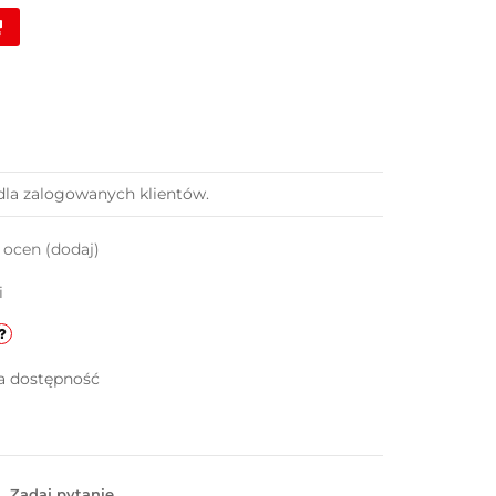
dla zalogowanych klientów.
k ocen
(dodaj)
i
a dostępność
Zadaj pytanie