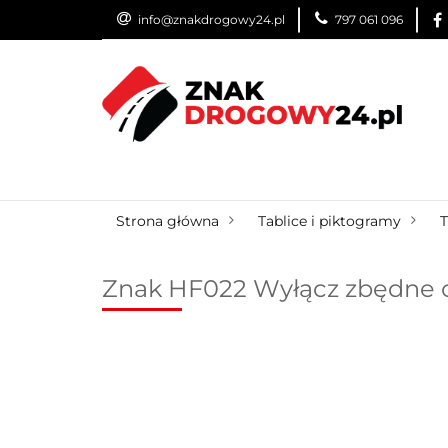
info@znakdrogowy24.pl
797 061 096
ZNAKI DROGOWE
WYNAJEM
USŁUG
ZNAKI DROGOWE
URZĄDZENIA BRD
O
Strona główna
Tablice i piktogramy
T
Znak HF022 Wyłącz zbędne o