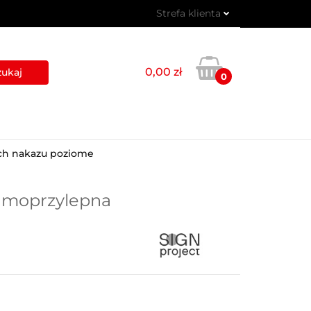
Strefa klienta
 PIKTOGRAMY
Zaloguj się
Zarejestruj się
0,00 zł
0
Dodaj zgłoszenie
USŁUGI
BLOG
KONTAKT
ych nakazu poziome
samoprzylepna