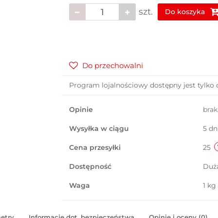
szt.
Do koszyka
Do przechowalni
Program lojalnościowy dostępny jest tylko 
Opinie
bra
Wysyłka w ciągu
5 dn
Cena przesyłki
25
Dostępność
Duż
Waga
1 kg
etry
Informacje dot. bezpieczeństwa
Opinie i oceny (0)