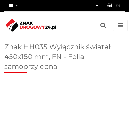
(
0
)
Zaloguj się
Zarejestruj się
Dodaj zgłoszenie
Znak HH035 Wyłącznik świateł,
450x150 mm, FN - Folia
samoprzylepna