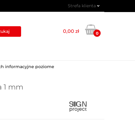
Strefa klienta
 PIKTOGRAMY
Zaloguj się
Zarejestruj się
0,00 zł
0
Dodaj zgłoszenie
USŁUGI
BLOG
KONTAKT
ych informacyjne poziome
ta 1 mm