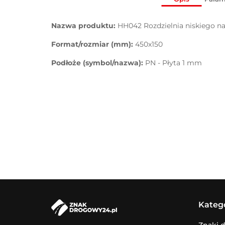
Nazwa produktu:
HH042 Rozdzielnia niskiego na
Format/rozmiar (mm):
450x150
Podłoże (symbol/nazwa):
PN - Płyta 1 mm
Kateg