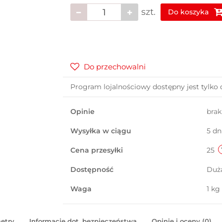
szt.
Do koszyka
Do przechowalni
Program lojalnościowy dostępny jest tylko 
Opinie
bra
Wysyłka w ciągu
5 dn
Cena przesyłki
25
Dostępność
Duż
Waga
1 kg
etry
Informacje dot. bezpieczeństwa
Opinie i oceny (0)