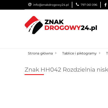
info@znakdrogowy24.pl
797 061 096
ZNAKI DROGOWE
WYNAJEM
USŁUG
ZNAKI DROGOWE
URZĄDZENIA BRD
O
Strona główna
Tablice i piktogramy
T
Znak HH042 Rozdzielnia nisk