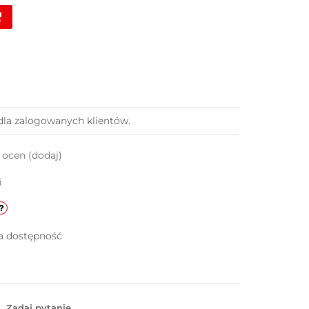
dla zalogowanych klientów.
k ocen
(dodaj)
i
a dostępność
Zadaj pytanie