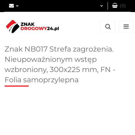
(
0
)
Zaloguj się
Zarejestruj się
Dodaj zgłoszenie
Znak NB017 Strefa zagrożenia.
Nieupoważnionym wstęp
wzbroniony, 300x225 mm, FN -
Folia samoprzylepna