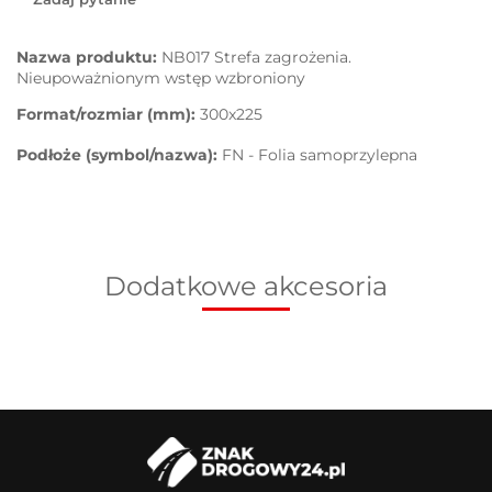
Nazwa produktu:
NB017 Strefa zagrożenia.
Nieupoważnionym wstęp wzbroniony
Format/rozmiar (mm):
300x225
Podłoże (symbol/nazwa):
FN - Folia samoprzylepna
Dodatkowe akcesoria