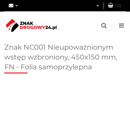
(
0
)
Zaloguj się
Zarejestruj się
Dodaj zgłoszenie
Znak NC001 Nieupoważnionym
wstęp wzbroniony, 450x150 mm,
FN - Folia samoprzylepna