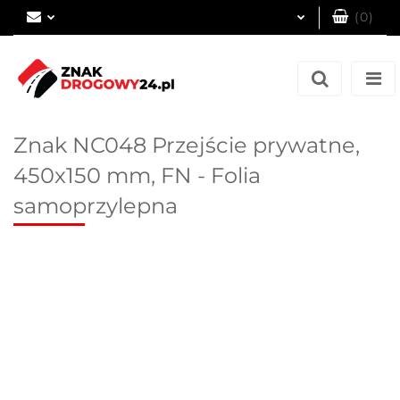
(
0
)
Zaloguj się
Zarejestruj się
Dodaj zgłoszenie
Znak NC048 Przejście prywatne,
450x150 mm, FN - Folia
samoprzylepna